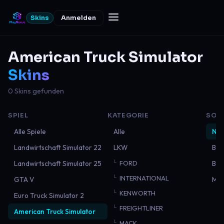
Skins
Anmelden
American Truck Simulator
Skins
0 Skins gefunden
SPIEL
KATEGORIE
SOR
Alle Spiele
Alle
Neu
Landwirtschaft Simulator 22
LKW
Bel
Landwirtschaft Simulator 25
FORD
Bes
INTERNATIONAL
GTA V
Mei
KENWORTH
Euro Truck Simulator 2
FREIGHTLINER
American Truck Simulator
MACK