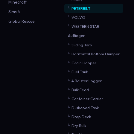
Minecraft
PETERBILT
Sims 4
VOLVO
Global Rescue
WESTERN STAR
Auflieger
Sliding Tarp
Horizontal Bottom Dumper
Grain Hopper
Fuel Tank
4 Bolster Logger
Bulk Feed
Container Carrier
D-shaped Tank
Drop Deck
Dry Bulk