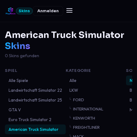
Skins
Anmelden
American Truck Simulator
Skins
0 Skins gefunden
SPIEL
KATEGORIE
SOR
Alle Spiele
Alle
Neu
Landwirtschaft Simulator 22
LKW
Bel
Landwirtschaft Simulator 25
FORD
Bes
INTERNATIONAL
GTA V
Mei
KENWORTH
Euro Truck Simulator 2
FREIGHTLINER
American Truck Simulator
MACK