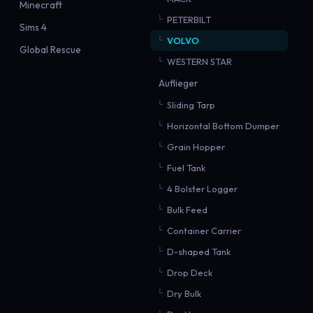
Minecraft
PETERBILT
Sims 4
VOLVO
Global Rescue
WESTERN STAR
Auflieger
Sliding Tarp
Horizontal Bottom Dumper
Grain Hopper
Fuel Tank
4 Bolster Logger
Bulk Feed
Container Carrier
D-shaped Tank
Drop Deck
Dry Bulk