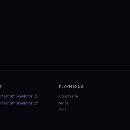
E
PLAYNEXUS
rtschaft Simulator 22
Hauptseite
rtschaft Simulator 25
Mods
Blog
ruck Simulator 2
Dokumentation
an Truck Simulator
Status