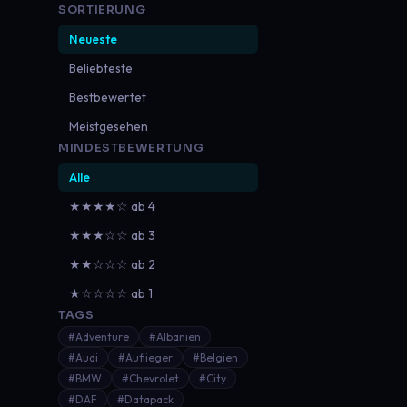
SORTIERUNG
Neueste
Beliebteste
Bestbewertet
Meistgesehen
MINDESTBEWERTUNG
Alle
★★★★☆ ab 4
★★★☆☆ ab 3
★★☆☆☆ ab 2
★☆☆☆☆ ab 1
TAGS
#Adventure
#Albanien
#Audi
#Auflieger
#Belgien
#BMW
#Chevrolet
#City
#DAF
#Datapack