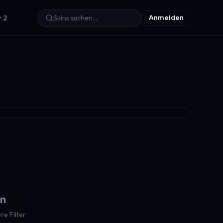
r 2
Anmelden
en
e Filter.