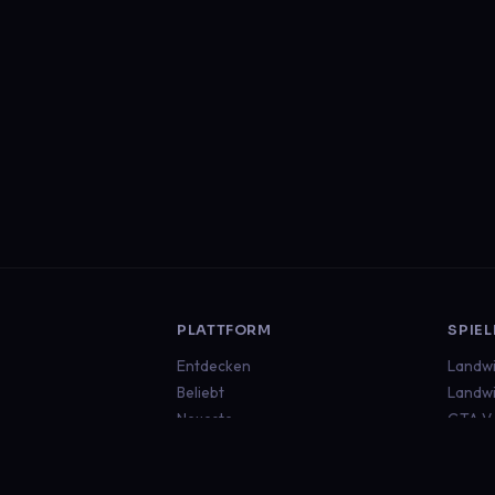
PLATTFORM
SPIEL
Entdecken
Landwi
Beliebt
Landwi
Neueste
GTA V
Euro T
Americ