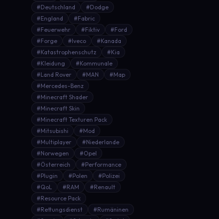
#Deutschland
#Dodge
#England
#Fabric
#Feuerwehr
#Fiktiv
#Ford
#Forge
#Iveco
#Kanada
#Katastrophenschutz
#Kia
#Kleidung
#Kommunale
#Land Rover
#MAN
#Map
#Mercedes-Benz
#Minecraft Shader
#Minecraft Skin
#Minecraft Texturen Pack
#Mitsubishi
#Mod
#Multiplayer
#Niederlande
#Norwegen
#Opel
#Österreich
#Performance
#Plugin
#Polen
#Polizei
#QoL
#RAM
#Renault
#Resource Pack
#Rettungsdienst
#Rumäninen