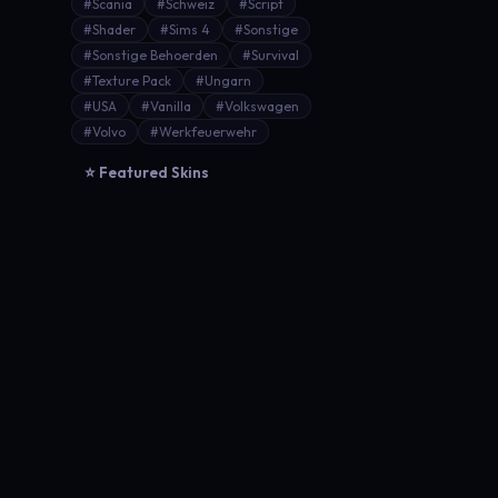
#Scania
#Schweiz
#Script
#Shader
#Sims 4
#Sonstige
#Sonstige Behoerden
#Survival
#Texture Pack
#Ungarn
#USA
#Vanilla
#Volkswagen
#Volvo
#Werkfeuerwehr
⭐ Featured Skins