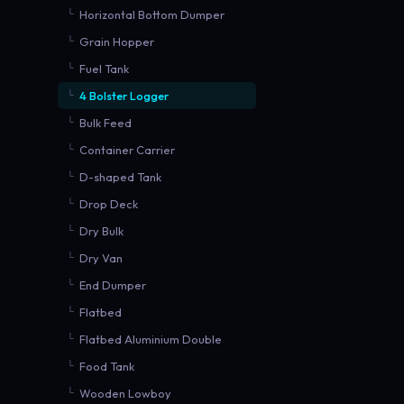
Horizontal Bottom Dumper
Grain Hopper
Fuel Tank
4 Bolster Logger
Bulk Feed
Container Carrier
D-shaped Tank
Drop Deck
Dry Bulk
Dry Van
End Dumper
Flatbed
Flatbed Aluminium Double
Food Tank
Wooden Lowboy