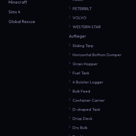
Minecraft
PETERBILT
Sims 4
VOLVO
Global Rescue
WESTERN STAR
Auflieger
Sliding Tarp
Horizontal Bottom Dumper
Grain Hopper
Fuel Tank
4 Bolster Logger
Bulk Feed
Container Carrier
D-shaped Tank
Drop Deck
Dry Bulk