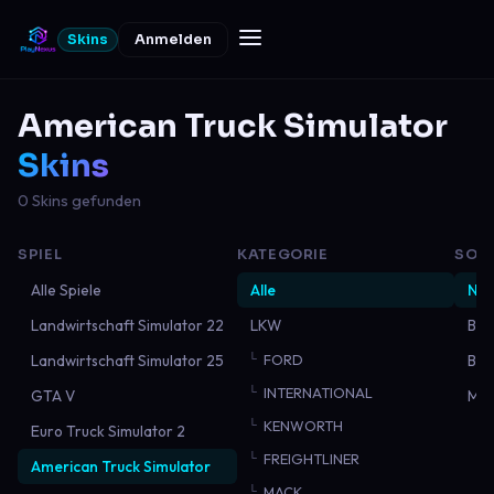
Skins
Anmelden
American Truck Simulator
Skins
0 Skins gefunden
SPIEL
KATEGORIE
SOR
Alle Spiele
Alle
Neu
Landwirtschaft Simulator 22
LKW
Bel
Landwirtschaft Simulator 25
FORD
Bes
INTERNATIONAL
GTA V
Mei
KENWORTH
Euro Truck Simulator 2
FREIGHTLINER
American Truck Simulator
MACK