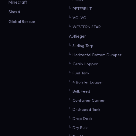
Minecraft
PETERBILT
Sims 4
VOLVO
Global Rescue
WESTERN STAR
Auflieger
Sliding Tarp
Horizontal Bottom Dumper
Grain Hopper
Fuel Tank
4 Bolster Logger
Bulk Feed
Container Carrier
D-shaped Tank
Drop Deck
Dry Bulk