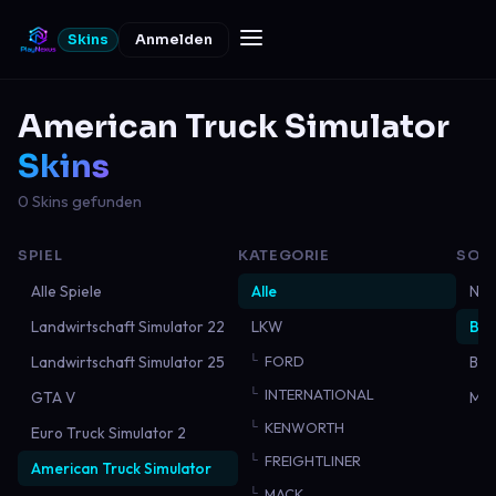
Skins
Anmelden
American Truck Simulator
Skins
0 Skins gefunden
SPIEL
KATEGORIE
SOR
Alle Spiele
Alle
Neu
Landwirtschaft Simulator 22
LKW
Bel
Landwirtschaft Simulator 25
FORD
Bes
INTERNATIONAL
GTA V
Mei
KENWORTH
Euro Truck Simulator 2
FREIGHTLINER
American Truck Simulator
MACK