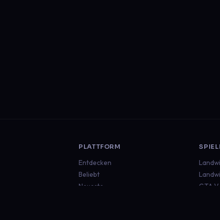
PLATTFORM
SPIEL
Entdecken
Landwi
Beliebt
Landwi
Neueste
GTA V
Euro T
Americ