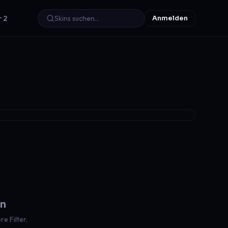
r 2
Anmelden
en
e Filter.