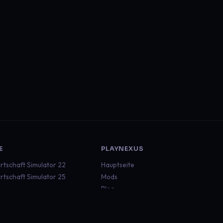
E
PLAYNEXUS
rtschaft Simulator 22
Hauptseite
rtschaft Simulator 25
Mods
Blog
ruck Simulator 2
Dokumentation
an Truck Simulator
Status