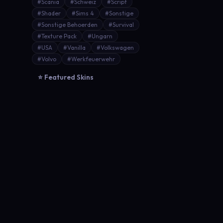
#Scania
#Schweiz
#Script
#Shader
#Sims 4
#Sonstige
#Sonstige Behoerden
#Survival
#Texture Pack
#Ungarn
#USA
#Vanilla
#Volkswagen
#Volvo
#Werkfeuerwehr
⭐ Featured Skins