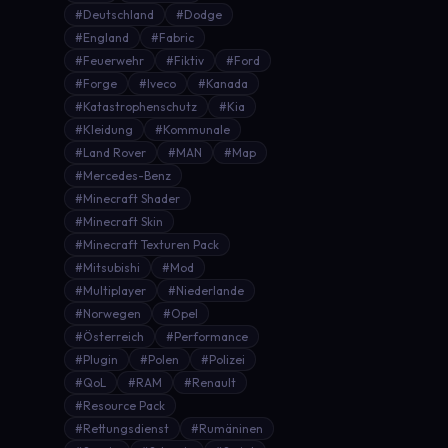
#Deutschland
#Dodge
#England
#Fabric
#Feuerwehr
#Fiktiv
#Ford
#Forge
#Iveco
#Kanada
#Katastrophenschutz
#Kia
#Kleidung
#Kommunale
#Land Rover
#MAN
#Map
#Mercedes-Benz
#Minecraft Shader
#Minecraft Skin
#Minecraft Texturen Pack
#Mitsubishi
#Mod
#Multiplayer
#Niederlande
#Norwegen
#Opel
#Österreich
#Performance
#Plugin
#Polen
#Polizei
#QoL
#RAM
#Renault
#Resource Pack
#Rettungsdienst
#Rumäninen