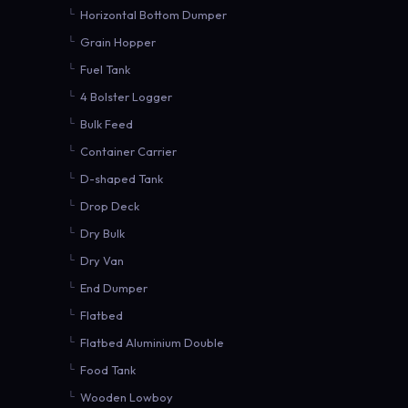
Horizontal Bottom Dumper
Grain Hopper
Fuel Tank
4 Bolster Logger
Bulk Feed
Container Carrier
D-shaped Tank
Drop Deck
Dry Bulk
Dry Van
End Dumper
Flatbed
Flatbed Aluminium Double
Food Tank
Wooden Lowboy