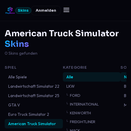
Skins
Anmelden
American Truck Simulator
Skins
0 Skins gefunden
SPIEL
KATEGORIE
SOR
Alle Spiele
Alle
Neu
Landwirtschaft Simulator 22
LKW
Bel
Landwirtschaft Simulator 25
FORD
Bes
INTERNATIONAL
GTA V
Mei
KENWORTH
Euro Truck Simulator 2
FREIGHTLINER
American Truck Simulator
MACK