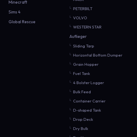
Minecraft
PETERBILT
Sims 4
VOLVO
Global Rescue
WESTERN STAR
Auflieger
Sliding Tarp
Horizontal Bottom Dumper
Grain Hopper
Fuel Tank
4 Bolster Logger
Bulk Feed
Container Carrier
D-shaped Tank
Drop Deck
Dry Bulk