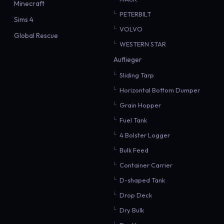
Minecraft
PETERBILT
Sims 4
VOLVO
Global Rescue
WESTERN STAR
Auflieger
Sliding Tarp
Horizontal Bottom Dumper
Grain Hopper
Fuel Tank
4 Bolster Logger
Bulk Feed
Container Carrier
D-shaped Tank
Drop Deck
Dry Bulk