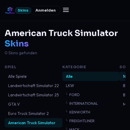
Skins
Anmelden
American Truck Simulator
Skins
0 Skins gefunden
SPIEL
KATEGORIE
SOR
Alle Spiele
Alle
Neu
Landwirtschaft Simulator 22
LKW
Bel
Landwirtschaft Simulator 25
FORD
Bes
INTERNATIONAL
GTA V
Mei
KENWORTH
Euro Truck Simulator 2
FREIGHTLINER
American Truck Simulator
MACK