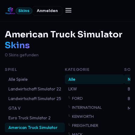
Skins
Anmelden
American Truck Simulator
Skins
0 Skins gefunden
SPIEL
KATEGORIE
SOR
Alle Spiele
Alle
Neu
Landwirtschaft Simulator 22
LKW
Bel
Landwirtschaft Simulator 25
FORD
Bes
INTERNATIONAL
GTA V
Mei
KENWORTH
Euro Truck Simulator 2
FREIGHTLINER
American Truck Simulator
MACK