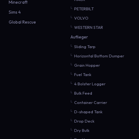
Minecraft
PETERBILT
Sims 4
VOLVO
Global Rescue
WESTERN STAR
Auflieger
Sliding Tarp
Horizontal Bottom Dumper
Grain Hopper
Fuel Tank
4 Bolster Logger
Bulk Feed
Container Carrier
D-shaped Tank
Drop Deck
Dry Bulk