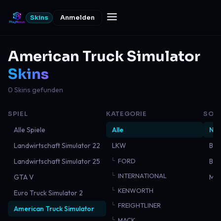
Skins
Anmelden
American Truck Simulator
Skins
0 Skins gefunden
SPIEL
KATEGORIE
SOR
Alle Spiele
Alle
Neu
Landwirtschaft Simulator 22
LKW
Bel
Landwirtschaft Simulator 25
FORD
Bes
INTERNATIONAL
GTA V
Mei
KENWORTH
Euro Truck Simulator 2
FREIGHTLINER
American Truck Simulator
MACK