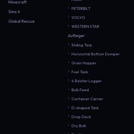
Minecraft
PETERBILT
Sims 4
VOLVO
Global Rescue
WESTERN STAR
Auflieger
Sliding Tarp
Horizontal Bottom Dumper
Grain Hopper
Fuel Tank
4 Bolster Logger
Bulk Feed
Container Carrier
D-shaped Tank
Drop Deck
Dry Bulk