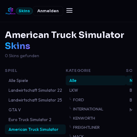
Skins
Anmelden
American Truck Simulator
Skins
0 Skins gefunden
SPIEL
KATEGORIE
SOR
Alle Spiele
Alle
Neu
Landwirtschaft Simulator 22
LKW
Bel
Landwirtschaft Simulator 25
FORD
Bes
INTERNATIONAL
GTA V
Mei
KENWORTH
Euro Truck Simulator 2
FREIGHTLINER
American Truck Simulator
MACK