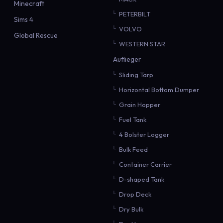
Minecraft
PETERBILT
Sims 4
VOLVO
Global Rescue
WESTERN STAR
Auflieger
Sliding Tarp
Horizontal Bottom Dumper
Grain Hopper
Fuel Tank
4 Bolster Logger
Bulk Feed
Container Carrier
D-shaped Tank
Drop Deck
Dry Bulk