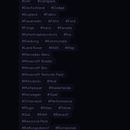
#DAF
#Datapack
#Deutschland
#Dodge
#England
#Fabric
#Feuerwehr
#Fiktiv
#Ford
#Forge
#Iveco
#Kanada
#Katastrophenschutz
#Kia
#Kleidung
#Kommunale
#Land Rover
#MAN
#Map
#Mercedes-Benz
#Minecraft Shader
#Minecraft Skin
#Minecraft Texturen Pack
#Mitsubishi
#Mod
#Multiplayer
#Niederlande
#Norwegen
#Opel
#Österreich
#Performance
#Plugin
#Polen
#Polizei
#QoL
#RAM
#Renault
#Resource Pack
#Rettungsdienst
#Rumäninen