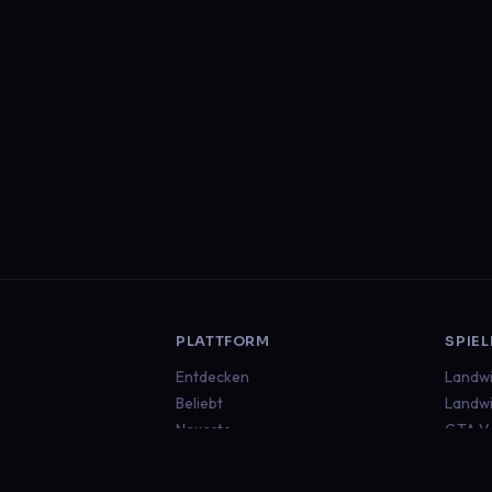
PLATTFORM
SPIEL
Entdecken
Landwi
Beliebt
Landwi
Neueste
GTA V
Euro T
Americ