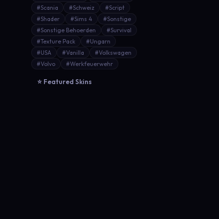
#Scania
#Schweiz
#Script
#Shader
#Sims 4
#Sonstige
#Sonstige Behoerden
#Survival
#Texture Pack
#Ungarn
#USA
#Vanilla
#Volkswagen
#Volvo
#Werkfeuerwehr
⭐ Featured Skins