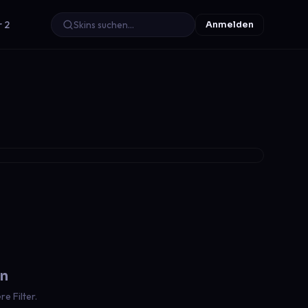
r 2
Anmelden
en
e Filter.