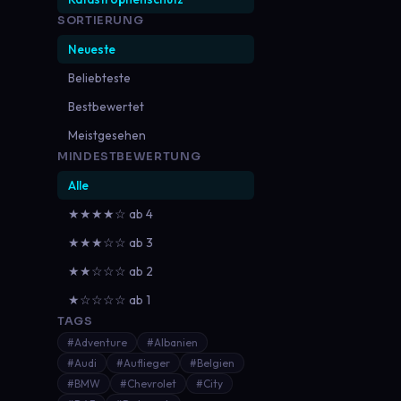
SORTIERUNG
Neueste
Beliebteste
Bestbewertet
Meistgesehen
MINDESTBEWERTUNG
Alle
★★★★☆ ab 4
★★★☆☆ ab 3
★★☆☆☆ ab 2
★☆☆☆☆ ab 1
TAGS
#Adventure
#Albanien
#Audi
#Auflieger
#Belgien
#BMW
#Chevrolet
#City