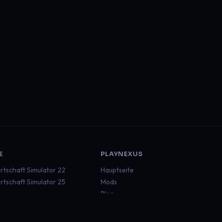
E
PLAYNEXUS
rtschaft Simulator 22
Hauptseite
rtschaft Simulator 25
Mods
Blog
ruck Simulator 2
Dokumentation
an Truck Simulator
Status