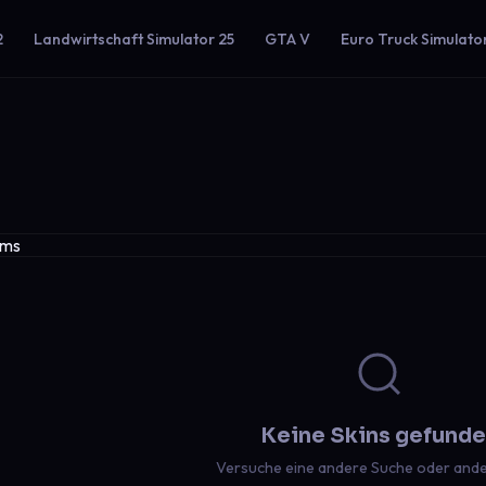
2
Landwirtschaft Simulator 25
GTA V
Euro Truck Simulato
Keine Skins gefund
Versuche eine andere Suche oder ander