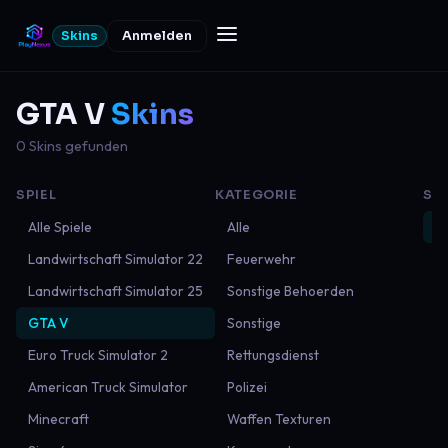
Skins
Anmelden
GTA V
Skins
0 Skins gefunden
SPIEL
KATEGORIE
SO
Alle Spiele
Alle
N
Landwirtschaft Simulator 22
Feuerwehr
Be
Landwirtschaft Simulator 25
Sonstige Behoerden
B
GTA V
Sonstige
M
Euro Truck Simulator 2
Rettungsdienst
American Truck Simulator
Polizei
Minecraft
Waffen Texturen