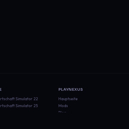
E
PLAYNEXUS
rtschaft Simulator 22
Hauptseite
rtschaft Simulator 25
Mods
Blog
ruck Simulator 2
Dokumentation
an Truck Simulator
Status