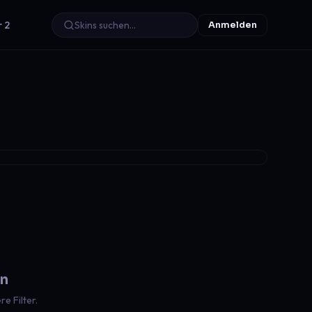
r 2
Anmelden
en
e Filter.