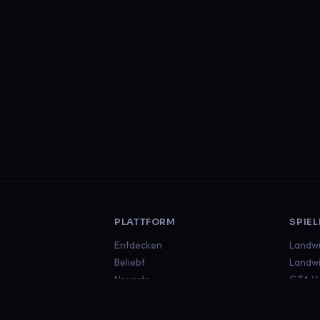
PLATTFORM
SPIEL
Entdecken
Landwi
Beliebt
Landwi
Neueste
GTA V
Euro T
Americ