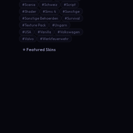
#Scania
#Schweiz
#Script
#Shader
#Sims 4
#Sonstige
#Sonstige Behoerden
#Survival
#Texture Pack
#Ungarn
#USA
#Vanilla
#Volkswagen
#Volvo
#Werkfeuerwehr
⭐ Featured Skins