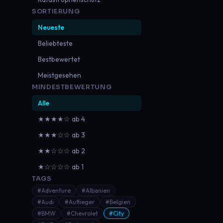
SORTIERUNG
Neueste
Beliebteste
Bestbewertet
Meistgesehen
MINDESTBEWERTUNG
Alle
★★★★☆ ab 4
★★★☆☆ ab 3
★★☆☆☆ ab 2
★☆☆☆☆ ab 1
TAGS
#Adventure
#Albanien
#Audi
#Auflieger
#Belgien
#BMW
#Chevrolet
#City