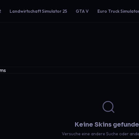
2
Landwirtschaft Simulator 25
GTA V
Euro Truck Simulato
Keine Skins gefund
Versuche eine andere Suche oder ander