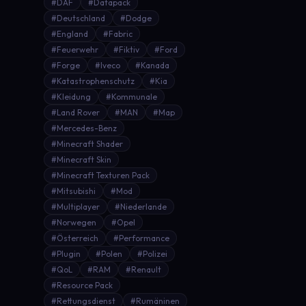
#DAF
#Datapack
#Deutschland
#Dodge
#England
#Fabric
#Feuerwehr
#Fiktiv
#Ford
#Forge
#Iveco
#Kanada
#Katastrophenschutz
#Kia
#Kleidung
#Kommunale
#Land Rover
#MAN
#Map
#Mercedes-Benz
#Minecraft Shader
#Minecraft Skin
#Minecraft Texturen Pack
#Mitsubishi
#Mod
#Multiplayer
#Niederlande
#Norwegen
#Opel
#Österreich
#Performance
#Plugin
#Polen
#Polizei
#QoL
#RAM
#Renault
#Resource Pack
#Rettungsdienst
#Rumäninen