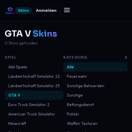
Skins
Anmelden
GTA V
Skins
0 Skins gefunden
SPIEL
KATEGORIE
SO
Alle Spiele
Alle
N
Landwirtschaft Simulator 22
Feuerwehr
Be
Landwirtschaft Simulator 25
Sonstige Behoerden
B
GTA V
Sonstige
M
Euro Truck Simulator 2
Rettungsdienst
American Truck Simulator
Polizei
Minecraft
Waffen Texturen