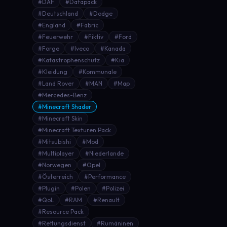
#DAF
#Datapack
#Deutschland
#Dodge
#England
#Fabric
#Feuerwehr
#Fiktiv
#Ford
#Forge
#Iveco
#Kanada
#Katastrophenschutz
#Kia
#Kleidung
#Kommunale
#Land Rover
#MAN
#Map
#Mercedes-Benz
#Minecraft Shader
#Minecraft Skin
#Minecraft Texturen Pack
#Mitsubishi
#Mod
#Multiplayer
#Niederlande
#Norwegen
#Opel
#Österreich
#Performance
#Plugin
#Polen
#Polizei
#QoL
#RAM
#Renault
#Resource Pack
#Rettungsdienst
#Rumäninen