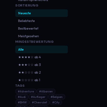
SORTIERUNG
Neueste
Beliebteste
Bestbewertet
Meistgesehen
MINDESTBEWERTUNG
Alle
★★★★☆ ab 4
★★★☆☆ ab 3
★★☆☆☆ ab 2
★☆☆☆☆ ab 1
TAGS
#Adventure
#Albanien
#Audi
#Auflieger
#Belgien
#BMW
#Chevrolet
#City