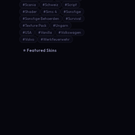
#Scania
#Schweiz
#Script
#Shader
#Sims 4
#Sonstige
#Sonstige Behoerden
#Survival
#Texture Pack
#Ungarn
#USA
#Vanilla
#Volkswagen
#Volvo
#Werkfeuerwehr
⭐ Featured Skins