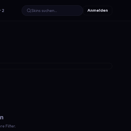
r 2
Anmelden
en
e Filter.