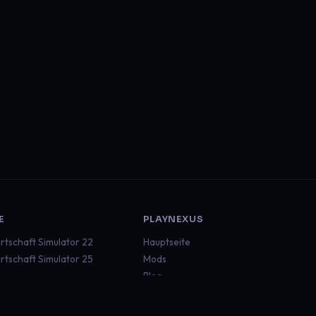
E
PLAYNEXUS
rtschaft Simulator 22
Hauptseite
rtschaft Simulator 25
Mods
Blog
ruck Simulator 2
Dokumentation
an Truck Simulator
Status