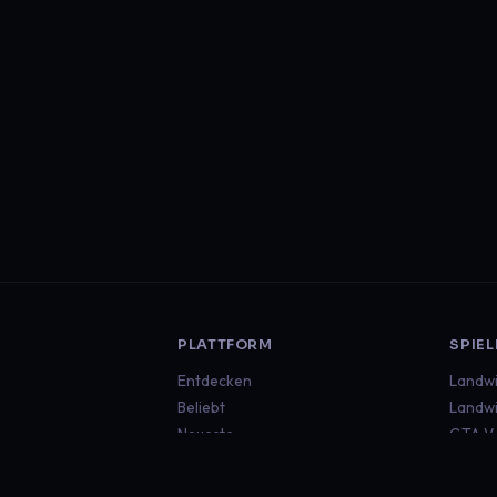
PLATTFORM
SPIEL
Entdecken
Landwi
Beliebt
Landwi
Neueste
GTA V
Euro T
Americ