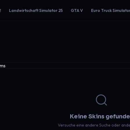
2
Landwirtschaft Simulator 25
GTA V
Euro Truck Simulato
Keine Skins gefund
Versuche eine andere Suche oder ander