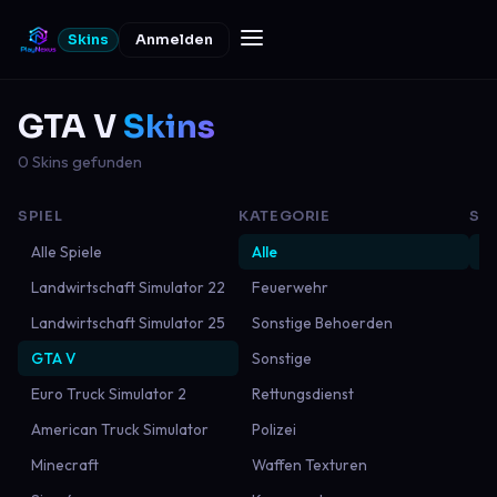
Skins
Anmelden
GTA V
Skins
0 Skins gefunden
SPIEL
KATEGORIE
SO
Alle Spiele
Alle
N
Landwirtschaft Simulator 22
Feuerwehr
Be
Landwirtschaft Simulator 25
Sonstige Behoerden
B
GTA V
Sonstige
M
Euro Truck Simulator 2
Rettungsdienst
American Truck Simulator
Polizei
Minecraft
Waffen Texturen