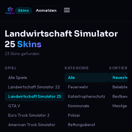
Skins
Anmelden
Landwirtschaft Simulator
25
Skins
23 Skins gefunden
SPIEL
KATEGORIE
SORTIERU
Alle Spiele
Alle
Neueste
Landwirtschaft Simulator 22
Feuerwehr
Beliebtest
Landwirtschaft Simulator 25
Katastrophenschutz
Bestbewer
GTA V
Kommunale
Meistgese
Euro Truck Simulator 2
Polizei
American Truck Simulator
Rettungsdienst