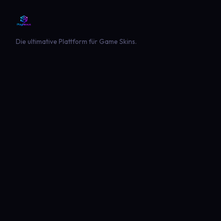
Die ultimative Plattform für Game Skins.
PLATTFORM
SPIELE
Entdecken
Landwirtschaft Simulator 22
Beliebt
Landwirtschaft Simulator 25
Neueste
GTA V
Euro Truck Simulator 2
American Truck Simulator
Minecraft
Sims 4
Global Rescue
PLAYNEXUS
RECHTLICHES
Hauptseite
Impressum