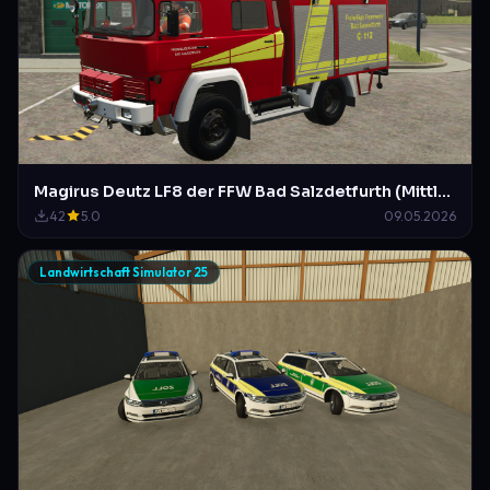
Magirus Deutz LF8 der FFW Bad Salzdetfurth (Mittlerweile a.D)
42
5.0
09.05.2026
Landwirtschaft Simulator 25