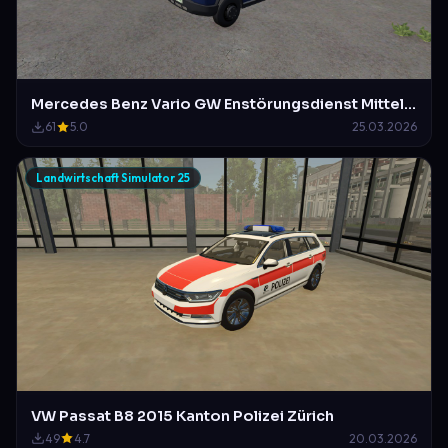
Mercedes Benz Vario GW Enstörungsdienst Mittelberg-Waldstetten
61
5.0
25.03.2026
Landwirtschaft Simulator 25
VW Passat B8 2015 Kanton Polizei Zürich
49
4.7
20.03.2026