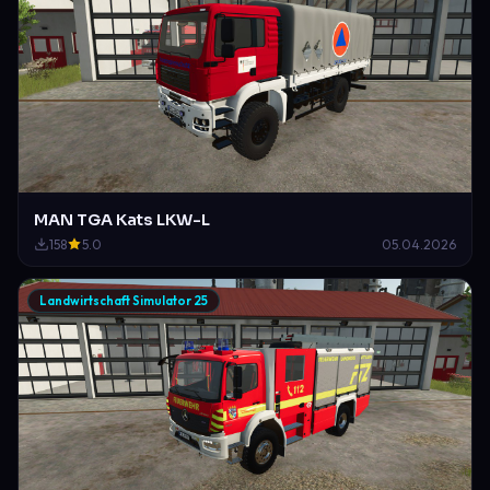
MAN TGA Kats LKW-L
158
5.0
05.04.2026
Landwirtschaft Simulator 25