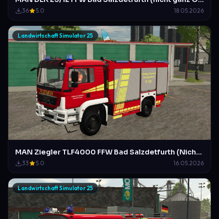
36
5.0
18.05.2026
Landwirtschaft Simulator 25
MAN Ziegler TLF4000 FFW Bad Salzdetfurth (Nicht Original)
33
5.0
16.05.2026
Landwirtschaft Simulator 25