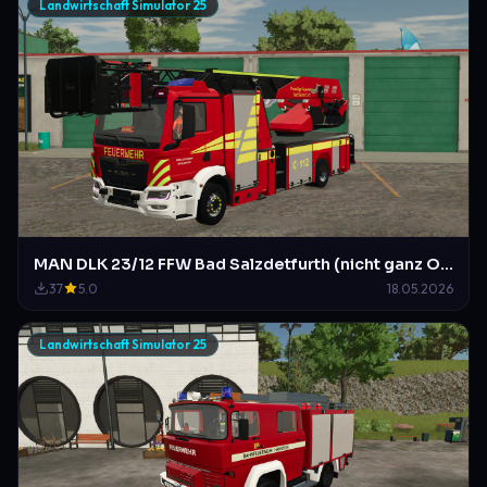
Landwirtschaft Simulator 25
MAN DLK 23/12 FFW Bad Salzdetfurth (nicht ganz Original)
37
5.0
18.05.2026
Landwirtschaft Simulator 25