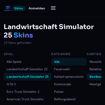
Skins
Anmelden
Landwirtschaft Simulator
25
Skins
23 Skins gefunden
SPIEL
KATEGORIE
SORTIERU
Alle Spiele
Alle
Neueste
Landwirtschaft Simulator 22
Feuerwehr
Beliebtest
Landwirtschaft Simulator 25
Katastrophenschutz
Bestbewer
GTA V
Kommunale
Meistgese
Euro Truck Simulator 2
Polizei
American Truck Simulator
Rettungsdienst