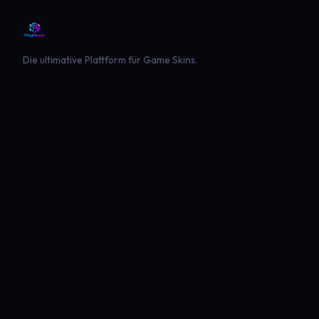
Die ultimative Plattform für Game Skins.
PLATTFORM
SPIELE
Entdecken
Landwirtschaft Simulator 22
Beliebt
Landwirtschaft Simulator 25
Neueste
GTA V
Euro Truck Simulator 2
American Truck Simulator
Minecraft
Sims 4
Global Rescue
PLAYNEXUS
RECHTLICHES
Hauptseite
Impressum