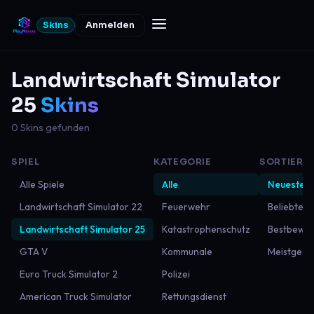
Skins
Anmelden
Landwirtschaft Simulator
25
Skins
0 Skins gefunden
SPIEL
KATEGORIE
SORTIERU
Alle Spiele
Alle
Neueste
Landwirtschaft Simulator 22
Feuerwehr
Beliebtest
Landwirtschaft Simulator 25
Katastrophenschutz
Bestbewer
GTA V
Kommunale
Meistgese
Euro Truck Simulator 2
Polizei
American Truck Simulator
Rettungsdienst