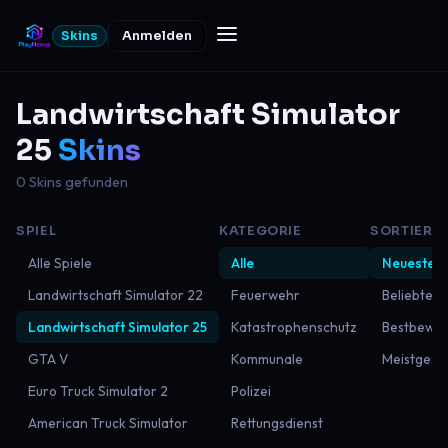
Skins
Anmelden
Landwirtschaft Simulator
25
Skins
0 Skins gefunden
SPIEL
KATEGORIE
SORTIERU
Alle Spiele
Alle
Neueste
Landwirtschaft Simulator 22
Feuerwehr
Beliebtest
Landwirtschaft Simulator 25
Katastrophenschutz
Bestbewer
GTA V
Kommunale
Meistgese
Euro Truck Simulator 2
Polizei
American Truck Simulator
Rettungsdienst