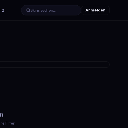
r 2
Anmelden
en
e Filter.