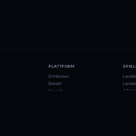
PLATTFORM
SPIEL
Entdecken
Landwi
Beliebt
Landwi
Neueste
GTA V
Euro T
Americ
Minecr
Sims 4
Global