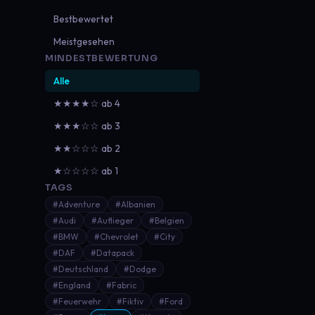
Bestbewertet
Meistgesehen
MINDESTBEWERTUNG
Alle
★★★★☆ ab 4
★★★☆☆ ab 3
★★☆☆☆ ab 2
★☆☆☆☆ ab 1
TAGS
#Adventure
#Albanien
#Audi
#Auflieger
#Belgien
#BMW
#Chevrolet
#City
#DAF
#Datapack
#Deutschland
#Dodge
#England
#Fabric
#Feuerwehr
#Fiktiv
#Ford