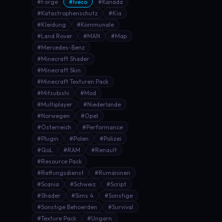
#Forge
#Iveco
#Kanada
#Katastrophenschutz
#Kia
#Kleidung
#Kommunale
#Land Rover
#MAN
#Map
#Mercedes-Benz
#Minecraft Shader
#Minecraft Skin
#Minecraft Texturen Pack
#Mitsubishi
#Mod
#Multiplayer
#Niederlande
#Norwegen
#Opel
#Österreich
#Performance
#Plugin
#Polen
#Polizei
#QoL
#RAM
#Renault
#Resource Pack
#Rettungsdienst
#Rumäninen
#Scania
#Schweiz
#Script
#Shader
#Sims 4
#Sonstige
#Sonstige Behoerden
#Survival
#Texture Pack
#Ungarn