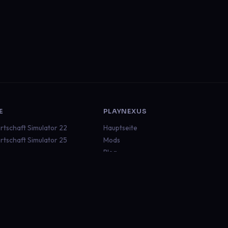
E
PLAYNEXUS
rtschaft Simulator 22
Hauptseite
rtschaft Simulator 25
Mods
Blog
ruck Simulator 2
Dokumentation
an Truck Simulator
Status
aft
Discord
 Rescue