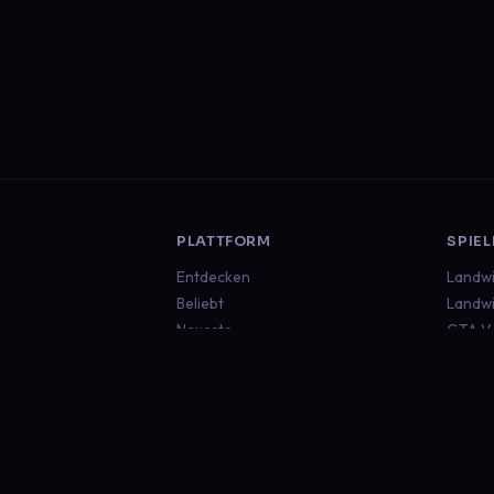
PLATTFORM
SPIEL
Entdecken
Landwi
Beliebt
Landwi
Neueste
GTA V
Euro T
Americ
Minecr
Sims 4
Global