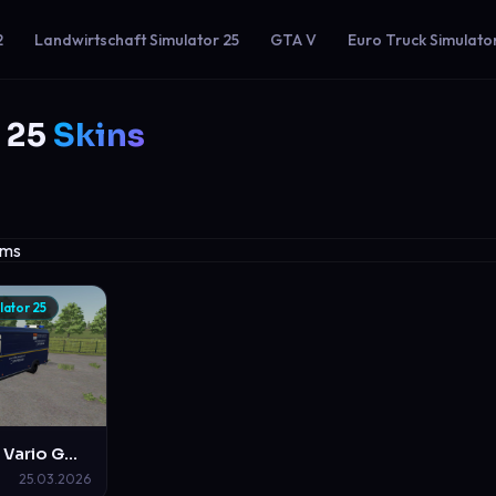
2
Landwirtschaft Simulator 25
GTA V
Euro Truck Simulato
 25
Skins
lator 25
Mercedes Benz Vario GW Enstörungsdienst Mittelberg-Waldstetten
25.03.2026