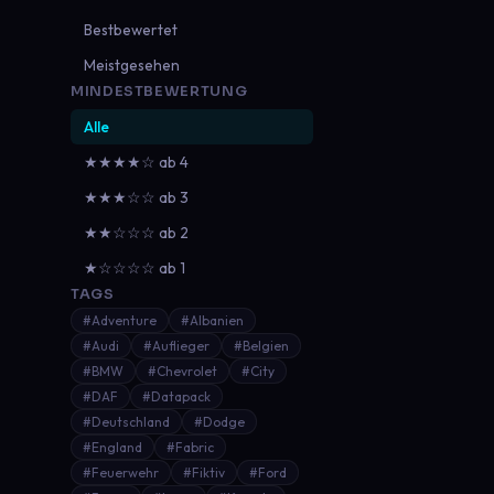
Bestbewertet
Meistgesehen
MINDESTBEWERTUNG
Alle
★★★★☆ ab 4
★★★☆☆ ab 3
★★☆☆☆ ab 2
★☆☆☆☆ ab 1
TAGS
#Adventure
#Albanien
#Audi
#Auflieger
#Belgien
#BMW
#Chevrolet
#City
#DAF
#Datapack
#Deutschland
#Dodge
#England
#Fabric
#Feuerwehr
#Fiktiv
#Ford