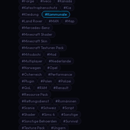
#Forge
#Iveco
#Kanada
#Katastrophenschutz
#Kia
#Kleidung
#Kommunale
#Land Rover
#MAN
#Map
#Mercedes-Benz
#Minecraft Shader
#Minecraft Skin
#Minecraft Texturen Pack
#Mitsubishi
#Mod
#Multiplayer
#Niederlande
#Norwegen
#Opel
#Österreich
#Performance
#Plugin
#Polen
#Polizei
#QoL
#RAM
#Renault
#Resource Pack
#Rettungsdienst
#Rumäninen
#Scania
#Schweiz
#Script
#Shader
#Sims 4
#Sonstige
#Sonstige Behoerden
#Survival
#Texture Pack
#Ungarn