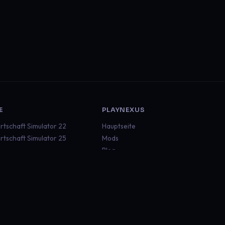
E
PLAYNEXUS
rtschaft Simulator 22
Hauptseite
rtschaft Simulator 25
Mods
Blog
ruck Simulator 2
Dokumentation
an Truck Simulator
Status
aft
Discord
 Rescue