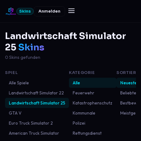
Skins
Anmelden
Landwirtschaft Simulator
25
Skins
0 Skins gefunden
SPIEL
KATEGORIE
SORTIERU
Alle Spiele
Alle
Neueste
Landwirtschaft Simulator 22
Feuerwehr
Beliebtest
Landwirtschaft Simulator 25
Katastrophenschutz
Bestbewer
GTA V
Kommunale
Meistgese
Euro Truck Simulator 2
Polizei
American Truck Simulator
Rettungsdienst