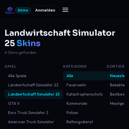
Skins
Anmelden
Landwirtschaft Simulator
25
Skins
6 Skins gefunden
SPIEL
KATEGORIE
SORTIERU
Alle Spiele
Alle
Neueste
Landwirtschaft Simulator 22
Feuerwehr
Beliebtest
Landwirtschaft Simulator 25
Katastrophenschutz
Bestbewer
GTA V
Kommunale
Meistgese
Euro Truck Simulator 2
Polizei
American Truck Simulator
Rettungsdienst