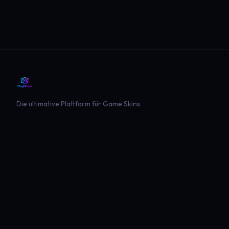
Die ultimative Plattform für Game Skins.
PLATTFORM
SPIELE
Entdecken
Landwirtschaft Simulator 22
Beliebt
Landwirtschaft Simulator 25
Neueste
GTA V
Euro Truck Simulator 2
American Truck Simulator
Minecraft
Sims 4