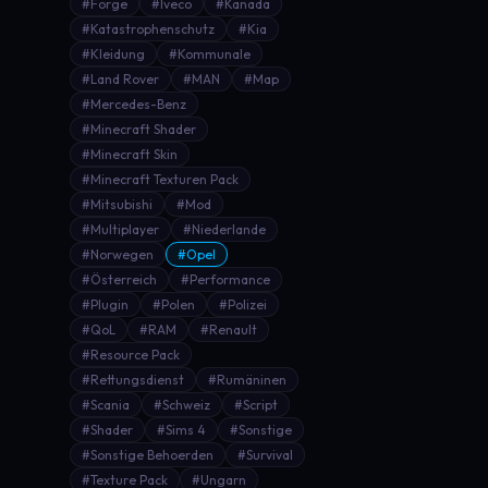
#Forge
#Iveco
#Kanada
#Katastrophenschutz
#Kia
#Kleidung
#Kommunale
#Land Rover
#MAN
#Map
#Mercedes-Benz
#Minecraft Shader
#Minecraft Skin
#Minecraft Texturen Pack
#Mitsubishi
#Mod
#Multiplayer
#Niederlande
#Norwegen
#Opel
#Österreich
#Performance
#Plugin
#Polen
#Polizei
#QoL
#RAM
#Renault
#Resource Pack
#Rettungsdienst
#Rumäninen
#Scania
#Schweiz
#Script
#Shader
#Sims 4
#Sonstige
#Sonstige Behoerden
#Survival
#Texture Pack
#Ungarn