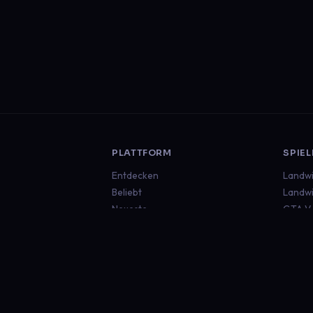
PLATTFORM
SPIEL
Entdecken
Landwi
Beliebt
Landwi
Neueste
GTA V
Euro T
Americ
Minecr
Sims 4
Global