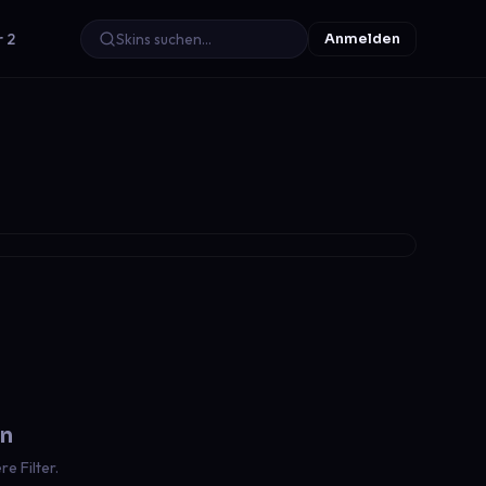
r 2
Anmelden
en
e Filter.