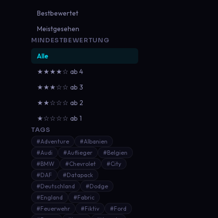
Bestbewertet
Meistgesehen
MINDESTBEWERTUNG
Alle
★★★★☆ ab 4
★★★☆☆ ab 3
★★☆☆☆ ab 2
★☆☆☆☆ ab 1
TAGS
#Adventure
#Albanien
#Audi
#Auflieger
#Belgien
#BMW
#Chevrolet
#City
#DAF
#Datapack
#Deutschland
#Dodge
#England
#Fabric
#Feuerwehr
#Fiktiv
#Ford