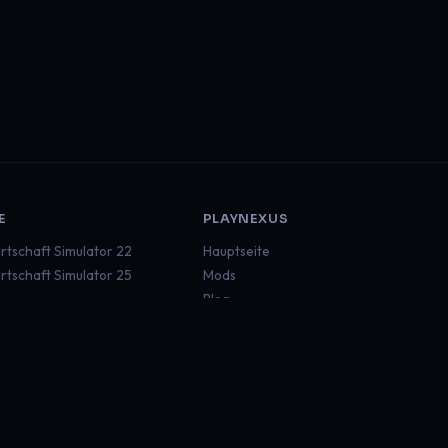
E
PLAYNEXUS
rtschaft Simulator 22
Hauptseite
rtschaft Simulator 25
Mods
Blog
ruck Simulator 2
Dokumentation
an Truck Simulator
Status
aft
Discord
 Rescue