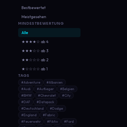
Bestbewertet
Meistgesehen
MINDESTBEWERTUNG
Alle
★★★★☆ ab 4
★★★☆☆ ab 3
★★☆☆☆ ab 2
★☆☆☆☆ ab 1
TAGS
#Adventure
#Albanien
#Audi
#Auflieger
#Belgien
#BMW
#Chevrolet
#City
#DAF
#Datapack
#Deutschland
#Dodge
#England
#Fabric
#Feuerwehr
#Fiktiv
#Ford