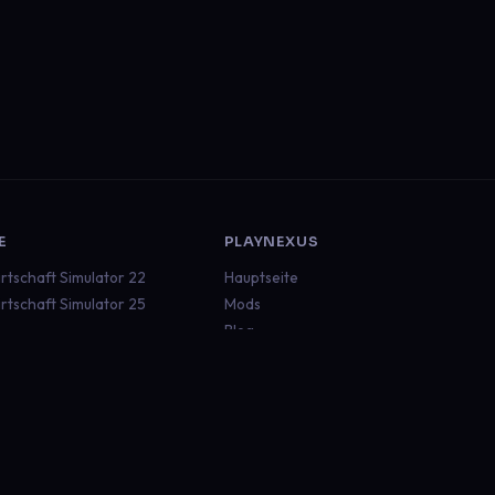
E
PLAYNEXUS
rtschaft Simulator 22
Hauptseite
rtschaft Simulator 25
Mods
Blog
ruck Simulator 2
Dokumentation
an Truck Simulator
Status
aft
Discord
 Rescue