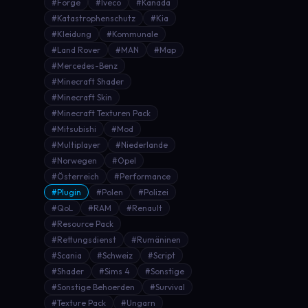
#Forge
#Iveco
#Kanada
#Katastrophenschutz
#Kia
#Kleidung
#Kommunale
#Land Rover
#MAN
#Map
#Mercedes-Benz
#Minecraft Shader
#Minecraft Skin
#Minecraft Texturen Pack
#Mitsubishi
#Mod
#Multiplayer
#Niederlande
#Norwegen
#Opel
#Österreich
#Performance
#Plugin
#Polen
#Polizei
#QoL
#RAM
#Renault
#Resource Pack
#Rettungsdienst
#Rumäninen
#Scania
#Schweiz
#Script
#Shader
#Sims 4
#Sonstige
#Sonstige Behoerden
#Survival
#Texture Pack
#Ungarn