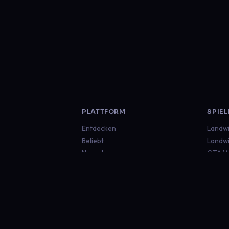
PLATTFORM
SPIEL
Entdecken
Landwi
Beliebt
Landwi
Neueste
GTA V
Euro T
Americ
Minecr
Sims 4
Global