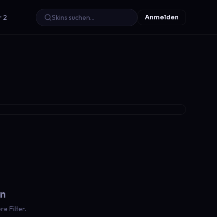
r 2
Anmelden
en
e Filter.