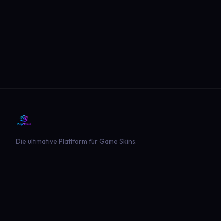
Die ultimative Plattform für Game Skins.
PLATTFORM
SPIELE
Entdecken
Landwirtschaft Simulator 22
Beliebt
Landwirtschaft Simulator 25
Neueste
GTA V