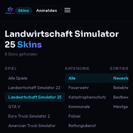
Skins
Anmelden
Landwirtschaft Simulator
25
Skins
8 Skins gefunden
SPIEL
KATEGORIE
SORTIERU
Alle Spiele
Alle
Neueste
Landwirtschaft Simulator 22
Feuerwehr
Beliebtest
Landwirtschaft Simulator 25
Katastrophenschutz
Bestbewer
GTA V
Kommunale
Meistgese
Euro Truck Simulator 2
Polizei
American Truck Simulator
Rettungsdienst