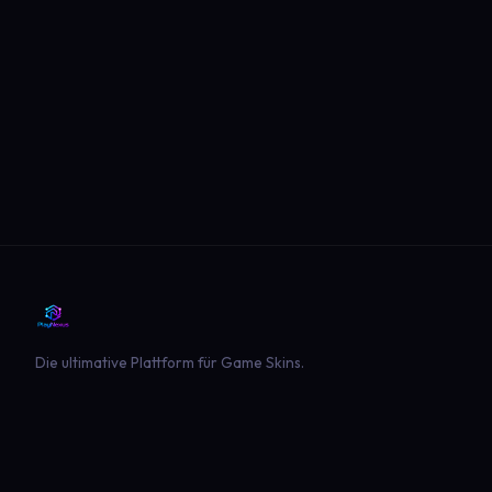
Die ultimative Plattform für Game Skins.
PLATTFORM
SPIELE
Entdecken
Landwirtschaft Simulator 22