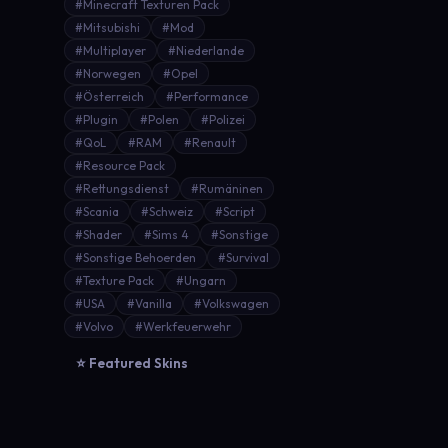
#Minecraft Texturen Pack
#Mitsubishi
#Mod
#Multiplayer
#Niederlande
#Norwegen
#Opel
#Österreich
#Performance
#Plugin
#Polen
#Polizei
#QoL
#RAM
#Renault
#Resource Pack
#Rettungsdienst
#Rumäninen
#Scania
#Schweiz
#Script
#Shader
#Sims 4
#Sonstige
#Sonstige Behoerden
#Survival
#Texture Pack
#Ungarn
#USA
#Vanilla
#Volkswagen
#Volvo
#Werkfeuerwehr
⭐ Featured Skins