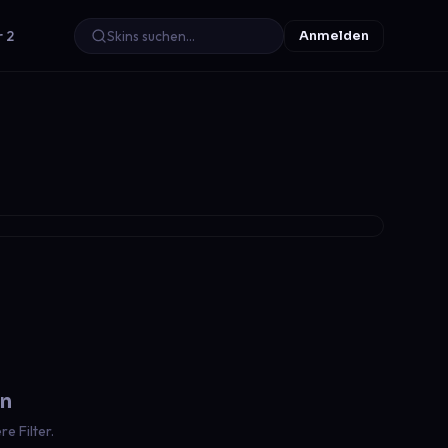
r 2
Anmelden
en
e Filter.