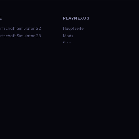
E
PLAYNEXUS
rtschaft Simulator 22
Hauptseite
rtschaft Simulator 25
Mods
Blog
ruck Simulator 2
Dokumentation
an Truck Simulator
Status
aft
Discord
 Rescue