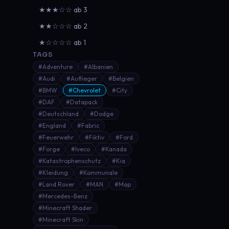
★★★☆☆ ab 3
★★☆☆☆ ab 2
★☆☆☆☆ ab 1
TAGS
#Adventure
#Albanien
#Audi
#Auflieger
#Belgien
#BMW
#Chevrolet
#City
#DAF
#Datapack
#Deutschland
#Dodge
#England
#Fabric
#Feuerwehr
#Fiktiv
#Ford
#Forge
#Iveco
#Kanada
#Katastrophenschutz
#Kia
#Kleidung
#Kommunale
#Land Rover
#MAN
#Map
#Mercedes-Benz
#Minecraft Shader
#Minecraft Skin