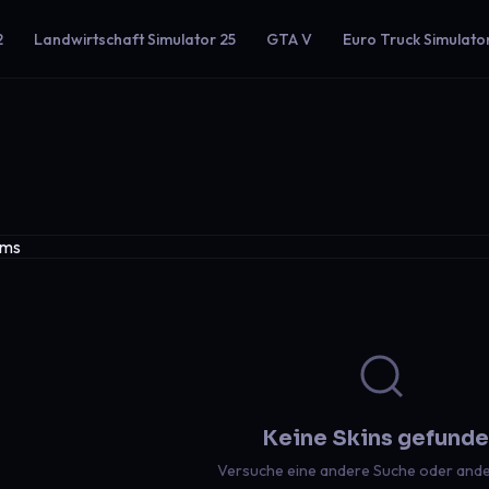
2
Landwirtschaft Simulator 25
GTA V
Euro Truck Simulato
Keine Skins gefund
Versuche eine andere Suche oder ander