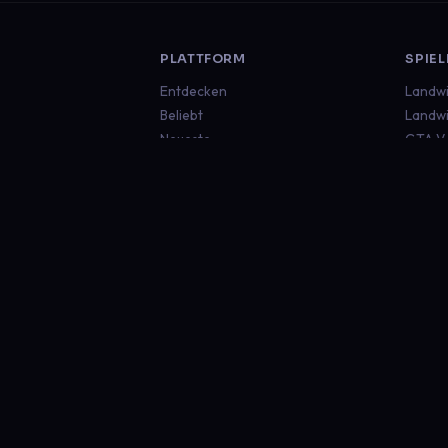
PLATTFORM
SPIEL
Entdecken
Landwi
Beliebt
Landwi
Neueste
GTA V
Euro T
Americ
Minecr
Sims 4
Global
RECHTLICHES
Impressum
Datenschutz
Nutzungsbedingungen
Security Policy
Kontakt