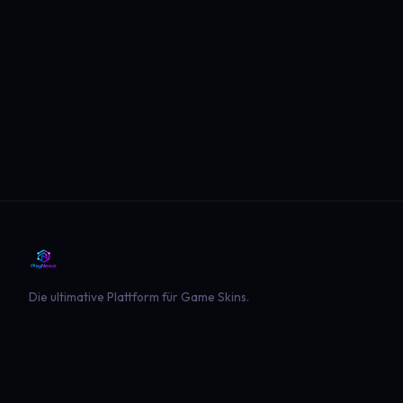
Die ultimative Plattform für Game Skins.
PLATTFORM
SPIELE
Entdecken
Landwirtschaft Simulator 22