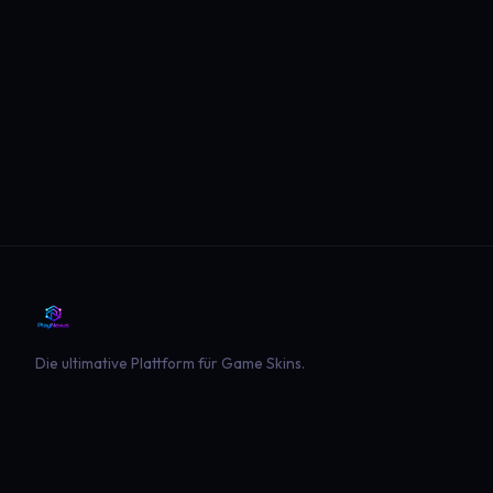
Die ultimative Plattform für Game Skins.
PLATTFORM
SPIELE
Entdecken
Landwirtschaft Simulator 22