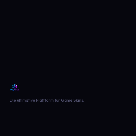
Die ultimative Plattform für Game Skins.
PLATTFORM
SPIELE
Entdecken
Landwirtschaft Simulator 22