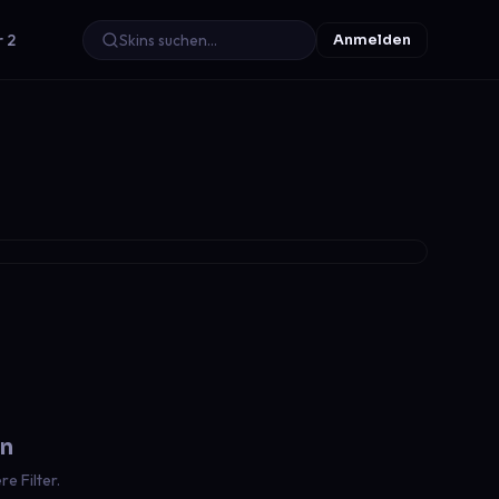
r 2
Anmelden
en
e Filter.