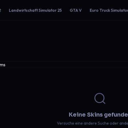
2
Landwirtschaft Simulator 25
GTA V
Euro Truck Simulato
Keine Skins gefund
Versuche eine andere Suche oder ander