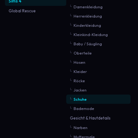
Sims 4
Damenkleidung
Global Rescue
Herrenkleidung
Kinderkleidung
Kleinkind-Kleidung
Baby / Säugling
Oberteile
Hosen
Kleider
Röcke
Jacken
Schuhe
Bademode
Gesicht & Hautdetails
Narben
Muttermale