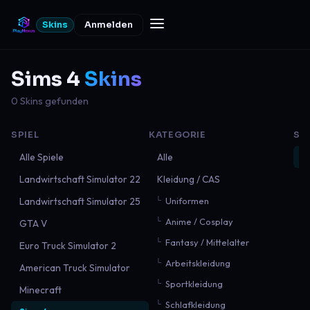
Skins
Anmelden
Sims 4
Skins
0 Skins gefunden
SPIEL
KATEGORIE
SO
Alle Spiele
Alle
N
Landwirtschaft Simulator 22
Kleidung / CAS
B
Landwirtschaft Simulator 25
Uniformen
B
Anime / Cosplay
GTA V
M
Fantasy / Mittelalter
Euro Truck Simulator 2
Arbeitskleidung
American Truck Simulator
Sportkleidung
Minecraft
Schlafkleidung