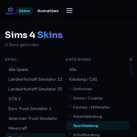
Skins
Anmelden
Sims 4
Skins
0 Skins gefunden
SPIEL
KATEGORIE
SO
Alle Spiele
Alle
N
Landwirtschaft Simulator 22
Kleidung / CAS
B
Landwirtschaft Simulator 25
Uniformen
B
Anime / Cosplay
GTA V
M
Fantasy / Mittelalter
Euro Truck Simulator 2
Arbeitskleidung
American Truck Simulator
Sportkleidung
Minecraft
Schlafkleidung