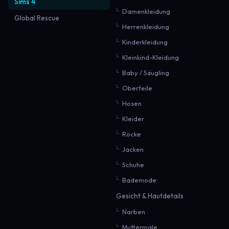
Sims 4
Damenkleidung
Global Rescue
Herrenkleidung
Kinderkleidung
Kleinkind-Kleidung
Baby / Säugling
Oberteile
Hosen
Kleider
Röcke
Jacken
Schuhe
Bademode
Gesicht & Hautdetails
Narben
Muttermale