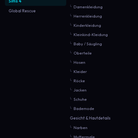
Sims 4
Damenkleidung
Global Rescue
Herrenkleidung
Kinderkleidung
Kleinkind-Kleidung
Baby / Säugling
Oberteile
Hosen
Kleider
Röcke
Jacken
Schuhe
Bademode
Gesicht & Hautdetails
Narben
Muttermale