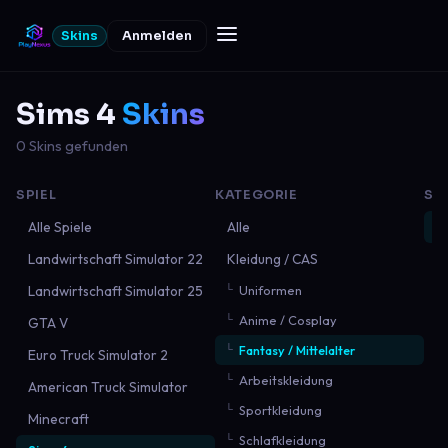
Skins
Anmelden
Sims 4
Skins
0 Skins gefunden
SPIEL
KATEGORIE
SO
Alle Spiele
Alle
N
Landwirtschaft Simulator 22
Kleidung / CAS
B
Landwirtschaft Simulator 25
Uniformen
B
Anime / Cosplay
GTA V
M
Fantasy / Mittelalter
Euro Truck Simulator 2
Arbeitskleidung
American Truck Simulator
Sportkleidung
Minecraft
Schlafkleidung