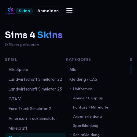
Skins
Anmelden
Sims 4
Skins
0 Skins gefunden
SPIEL
KATEGORIE
SO
Alle Spiele
Alle
N
Landwirtschaft Simulator 22
Kleidung / CAS
B
Landwirtschaft Simulator 25
Uniformen
B
Anime / Cosplay
GTA V
M
Fantasy / Mittelalter
Euro Truck Simulator 2
Arbeitskleidung
American Truck Simulator
Sportkleidung
Minecraft
Schlafkleidung