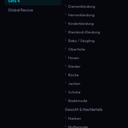
Sims 4
Damenkleidung
Global Rescue
Herrenkleidung
Kinderkleidung
Kleinkind-Kleidung
Baby / Säugling
Oberteile
Hosen
Kleider
Röcke
Jacken
Schuhe
Bademode
Gesicht & Hautdetails
Narben
Muttermale