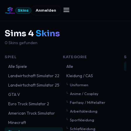
Skins
Anmelden
Sims 4
Skins
0 Skins gefunden
SPIEL
KATEGORIE
SO
Alle Spiele
Alle
N
Landwirtschaft Simulator 22
Kleidung / CAS
B
Landwirtschaft Simulator 25
Uniformen
B
Anime / Cosplay
GTA V
M
Fantasy / Mittelalter
Euro Truck Simulator 2
Arbeitskleidung
American Truck Simulator
Sportkleidung
Minecraft
Schlafkleidung