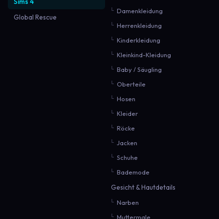
Sims 4
Damenkleidung
Global Rescue
Herrenkleidung
Kinderkleidung
Kleinkind-Kleidung
Baby / Säugling
Oberteile
Hosen
Kleider
Röcke
Jacken
Schuhe
Bademode
Gesicht & Hautdetails
Narben
Muttermale