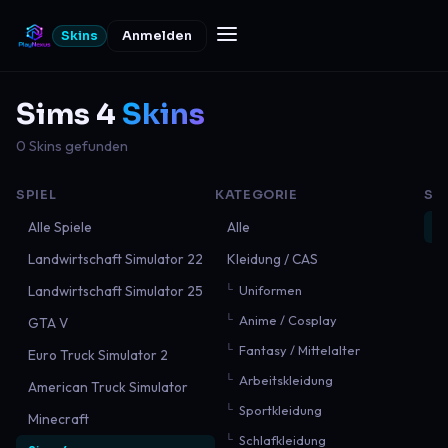
Skins
Anmelden
Sims 4
Skins
0 Skins gefunden
SPIEL
KATEGORIE
SO
Alle Spiele
Alle
N
Landwirtschaft Simulator 22
Kleidung / CAS
B
Landwirtschaft Simulator 25
Uniformen
B
Anime / Cosplay
GTA V
M
Fantasy / Mittelalter
Euro Truck Simulator 2
Arbeitskleidung
American Truck Simulator
Sportkleidung
Minecraft
Schlafkleidung