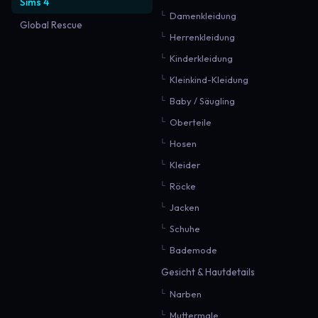
Sims 4
Damenkleidung
Global Rescue
Herrenkleidung
Kinderkleidung
Kleinkind-Kleidung
Baby / Säugling
Oberteile
Hosen
Kleider
Röcke
Jacken
Schuhe
Bademode
Gesicht & Hautdetails
Narben
Muttermale