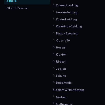
Sims 4
Damenkleidung
Global Rescue
Herrenkleidung
Kinderkleidung
Kleinkind-Kleidung
Baby / Säugling
Oberteile
Hosen
Kleider
Röcke
Jacken
Schuhe
Bademode
Gesicht & Hautdetails
Narben
Muttermale