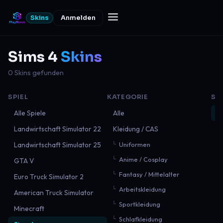
Skins
Anmelden
Sims 4
Skins
0 Skins gefunden
SPIEL
KATEGORIE
SO
Alle Spiele
Alle
N
Landwirtschaft Simulator 22
Kleidung / CAS
B
Landwirtschaft Simulator 25
Uniformen
B
Anime / Cosplay
GTA V
M
Fantasy / Mittelalter
Euro Truck Simulator 2
Arbeitskleidung
American Truck Simulator
Sportkleidung
Minecraft
Schlafkleidung