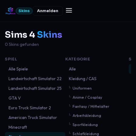
Skins
Anmelden
Sims 4
Skins
0 Skins gefunden
SPIEL
KATEGORIE
SO
Alle Spiele
Alle
N
Landwirtschaft Simulator 22
Kleidung / CAS
B
Landwirtschaft Simulator 25
Uniformen
B
Anime / Cosplay
GTA V
M
Fantasy / Mittelalter
Euro Truck Simulator 2
Arbeitskleidung
American Truck Simulator
Sportkleidung
Minecraft
Schlafkleidung