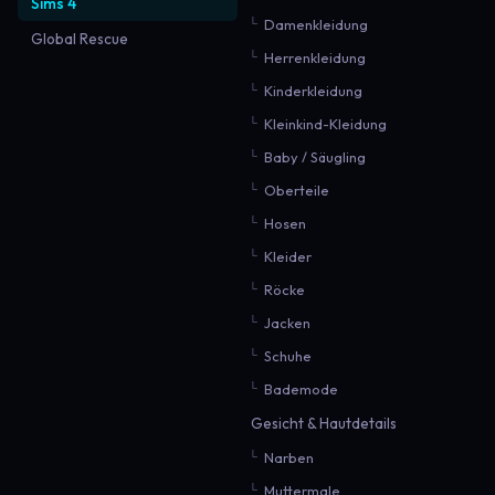
Sims 4
Damenkleidung
Global Rescue
Herrenkleidung
Kinderkleidung
Kleinkind-Kleidung
Baby / Säugling
Oberteile
Hosen
Kleider
Röcke
Jacken
Schuhe
Bademode
Gesicht & Hautdetails
Narben
Muttermale