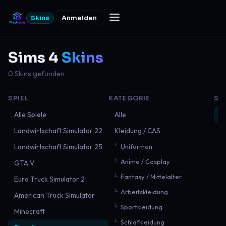
Skins
Anmelden
Sims 4
Skins
0 Skins gefunden
SPIEL
KATEGORIE
SO
Alle Spiele
Alle
N
Landwirtschaft Simulator 22
Kleidung / CAS
B
Landwirtschaft Simulator 25
Uniformen
B
Anime / Cosplay
GTA V
M
Fantasy / Mittelalter
Euro Truck Simulator 2
Arbeitskleidung
American Truck Simulator
Sportkleidung
Minecraft
Schlafkleidung