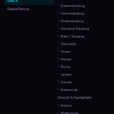
Sims 4
Damenkleidung
Global Rescue
Herrenkleidung
Kinderkleidung
Kleinkind-Kleidung
Baby / Säugling
Oberteile
Hosen
Kleider
Röcke
Jacken
Schuhe
Bademode
Gesicht & Hautdetails
Narben
Muttermale