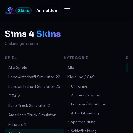
Skins
Anmelden
Sims 4
Skins
0 Skins gefunden
SPIEL
KATEGORIE
SO
Alle Spiele
Alle
N
Landwirtschaft Simulator 22
Kleidung / CAS
B
Landwirtschaft Simulator 25
Uniformen
B
Anime / Cosplay
GTA V
M
Fantasy / Mittelalter
Euro Truck Simulator 2
Arbeitskleidung
American Truck Simulator
Sportkleidung
Minecraft
Schlafkleidung