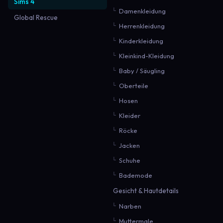
Sims 4
Damenkleidung
Global Rescue
Herrenkleidung
Kinderkleidung
Kleinkind-Kleidung
Baby / Säugling
Oberteile
Hosen
Kleider
Röcke
Jacken
Schuhe
Bademode
Gesicht & Hautdetails
Narben
Muttermale