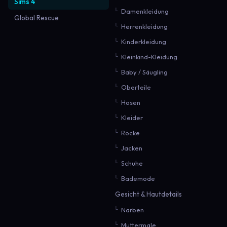
Sims 4
Damenkleidung
Global Rescue
Herrenkleidung
Kinderkleidung
Kleinkind-Kleidung
Baby / Säugling
Oberteile
Hosen
Kleider
Röcke
Jacken
Schuhe
Bademode
Gesicht & Hautdetails
Narben
Muttermale