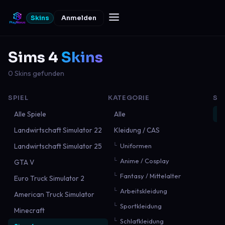
Skins
Anmelden
Sims 4
Skins
0 Skins gefunden
SPIEL
KATEGORIE
SO
Alle Spiele
Alle
N
Landwirtschaft Simulator 22
Kleidung / CAS
B
Landwirtschaft Simulator 25
Uniformen
B
Anime / Cosplay
GTA V
M
Fantasy / Mittelalter
Euro Truck Simulator 2
Arbeitskleidung
American Truck Simulator
Sportkleidung
Minecraft
Schlafkleidung