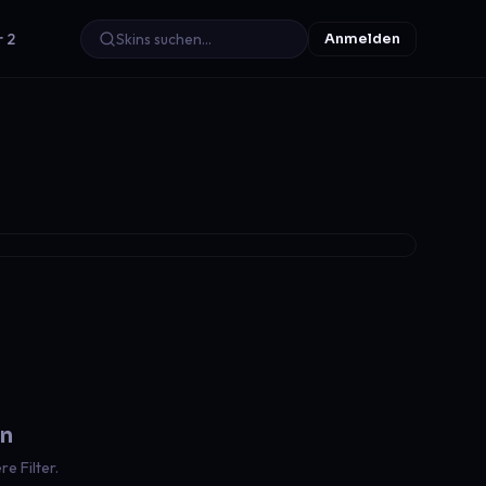
r 2
Anmelden
en
e Filter.