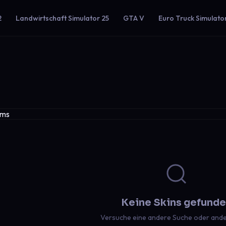
2
Landwirtschaft Simulator 25
GTA V
Euro Truck Simulato
Keine Skins gefund
Versuche eine andere Suche oder ander