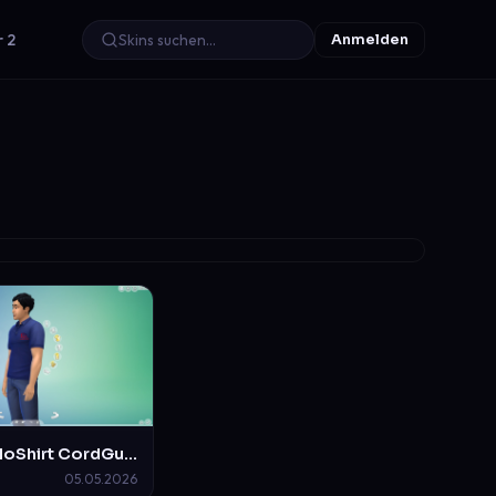
r 2
Anmelden
Sims 4 PoloShirt CordGuard
05.05.2026