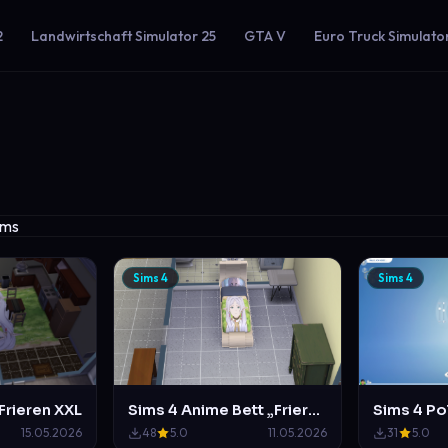
2
Landwirtschaft Simulator 25
GTA V
Euro Truck Simulato
Sims 4
Sims 4
Sims 4 Anime Bett „Frieren“
Frieren XXL
48
5.0
11.05.2026
15.05.2026
31
5.0