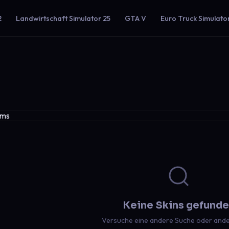
2
Landwirtschaft Simulator 25
GTA V
Euro Truck Simulato
Keine Skins gefund
Versuche eine andere Suche oder ander