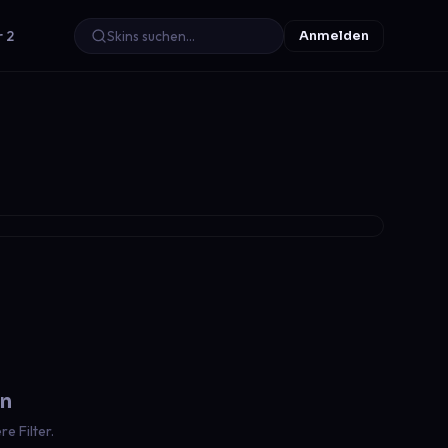
r 2
Anmelden
en
e Filter.