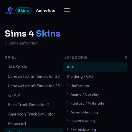
Skins
Anmelden
Sims 4
Skins
0 Skins gefunden
SPIEL
KATEGORIE
SO
Alle Spiele
Alle
N
Landwirtschaft Simulator 22
Kleidung / CAS
B
Landwirtschaft Simulator 25
Uniformen
B
Anime / Cosplay
GTA V
M
Fantasy / Mittelalter
Euro Truck Simulator 2
Arbeitskleidung
American Truck Simulator
Sportkleidung
Minecraft
Schlafkleidung