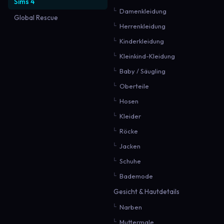
Sims 4
Damenkleidung
Global Rescue
Herrenkleidung
Kinderkleidung
Kleinkind-Kleidung
Baby / Säugling
Oberteile
Hosen
Kleider
Röcke
Jacken
Schuhe
Bademode
Gesicht & Hautdetails
Narben
Muttermale