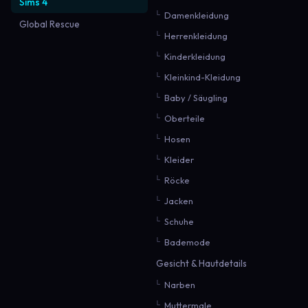
Sims 4
Damenkleidung
Global Rescue
Herrenkleidung
Kinderkleidung
Kleinkind-Kleidung
Baby / Säugling
Oberteile
Hosen
Kleider
Röcke
Jacken
Schuhe
Bademode
Gesicht & Hautdetails
Narben
Muttermale