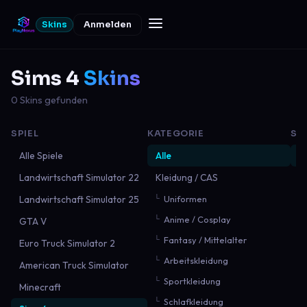
Skins
Anmelden
Sims 4
Skins
0 Skins gefunden
SPIEL
KATEGORIE
SO
Alle Spiele
Alle
N
Landwirtschaft Simulator 22
Kleidung / CAS
B
Landwirtschaft Simulator 25
Uniformen
B
Anime / Cosplay
GTA V
M
Fantasy / Mittelalter
Euro Truck Simulator 2
Arbeitskleidung
American Truck Simulator
Sportkleidung
Minecraft
Schlafkleidung